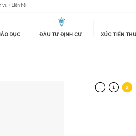
h vụ
Liên hệ
IÁO DỤC
ĐẦU TƯ ĐỊNH CƯ
XÚC TIẾN TH
1
2