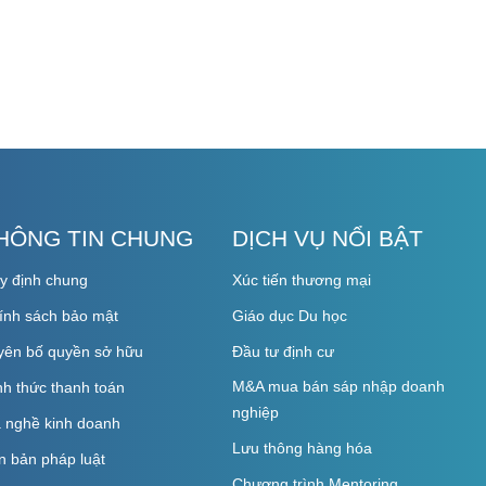
HÔNG TIN CHUNG
DỊCH VỤ NỔI BẬT
y định chung
Xúc tiến thương mại
́nh sách bảo mật
Giáo dục Du học
ên bố quyền sở hữu
Đầu tư định cư
M&A mua bán sáp nhập doanh
nh thức thanh toán
nghiệp
̃ nghề kinh doanh
Lưu thông hàng hóa
 bản pháp luật
Chương trình Mentoring