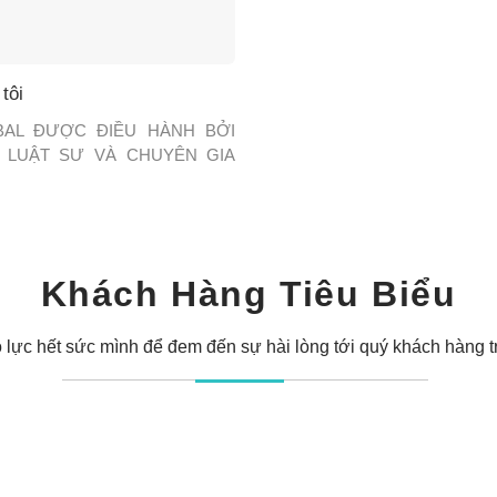
tôi
BAL ĐƯỢC ĐIỀU HÀNH BỞI
 LUẬT SƯ VÀ CHUYÊN GIA
NGƯỜI VIỆT NAM VÀ MỸ Với
m kinh nghiệm trong lĩnh vực
đầu tư và phát triển thị trường
IB Global rất tự hào là một cầu
rọng giúp khách hàng phát […]
Khách Hàng Tiêu Biểu
 lực hết sức mình để đem đến sự hài lòng tới quý khách hàng t