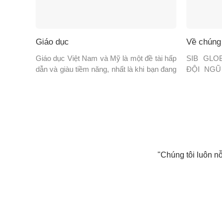
Giáo dục
Về chúng 
Giáo dục Việt Nam và Mỹ là một đề tài hấp
SIB GLO
dẫn và giàu tiềm năng, nhất là khi bạn đang
ĐỘI NGŨ
hướng đến các cá nhân và tổ chức quan
KINH TẾ 
tâm đến đầu tư, hợp tác và phát triển giữa
hơn 20 nă
hai nước. GIÁO DỤC VIỆT NAM VÀ HOA
giáo dục, 
KỲ: CẦU NỐI HỢP TÁC PHÁT TRIỂN […]
quốc tế, S
nối quan t
"Chúng tôi luôn nỗ