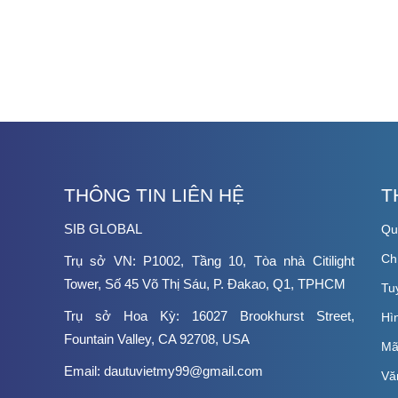
THÔNG TIN LIÊN HỆ
T
SIB GLOBAL
Qu
Chi
Trụ sở VN: P1002, Tầng 10, Tòa nhà Citilight
Tower, Số 45 Võ Thị Sáu, P. Đakao, Q1, TPHCM
Tuy
Trụ sở Hoa Kỳ: 16027 Brookhurst Street,
Hì
Fountain Valley, CA 92708, USA
Ma
Email: dautuvietmy99@gmail.com
Văn