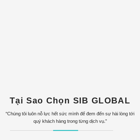
Giá trị cốt lõi
SIB GLOBAL xây dựng giá trị cốt lõi 3T dựa trên cảm nhận của
khách hàng. Sự hài lòng của khách hàng là thước đo tiêu
chuẩn giá trị dịch vụ mà SIB GLOBAL mang tới.
Tại Sao Chọn SIB GLOBAL
“Chúng tôi luôn nỗ lực hết sức mình để đem đến sự hài lòng tới
quý khách hàng trong từng dịch vụ.”