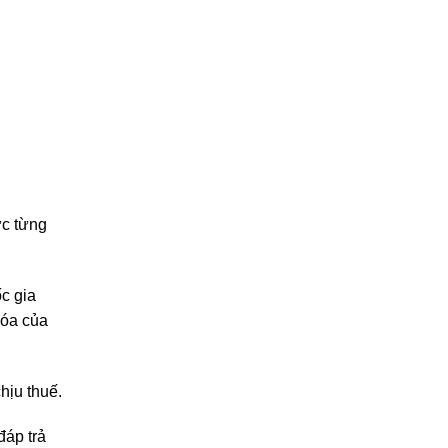
ức từng
c gia
hóa của
hịu thuế.
đáp trả