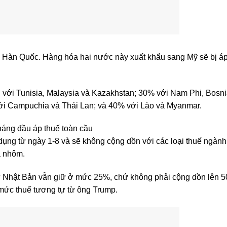
và Hàn Quốc. Hàng hóa hai nước này xuất khẩu sang Mỹ sẽ bị áp
 với Tunisia, Malaysia và Kazakhstan; 30% với Nam Phi, Bosni
ới Campuchia và Thái Lan; và 40% với Lào và Myanmar.
tháng đầu áp thuế toàn cầu
dụng từ ngày 1-8 và sẽ không cộng dồn với các loại thuế ngàn
à nhôm.
từ Nhật Bản vẫn giữ ở mức 25%, chứ không phải cộng dồn lên 
mức thuế tương tự từ ông Trump.