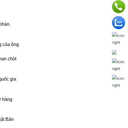
phán.
ng của ông
hạn chót
quốc gia
D hàng
hật Bản