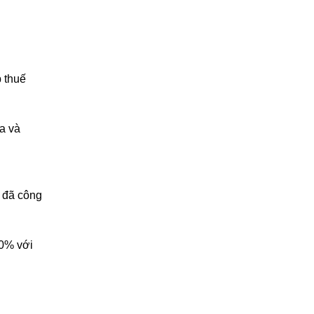
 thuế
a và
h đã công
50% với