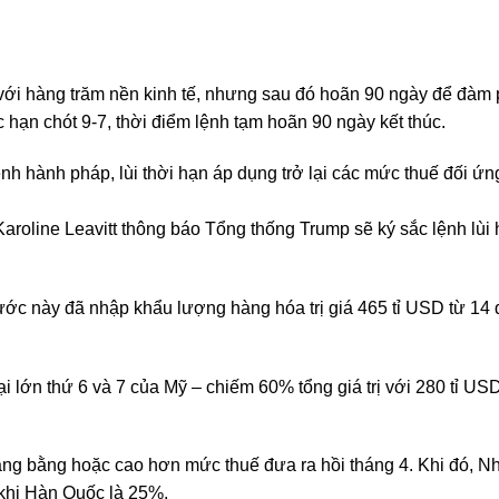
 với hàng trăm nền kinh tế, nhưng sau đó hoãn 90 ngày để đàm 
 hạn chót 9-7, thời điểm lệnh tạm hoãn 90 ngày kết thúc.
nh hành pháp, lùi thời hạn áp dụng trở lại các mức thuế đối ứ
roline Leavitt thông báo Tổng thống Trump sẽ ký sắc lệnh lùi 
ớc này đã nhập khẩu lượng hàng hóa trị giá 465 tỉ USD từ 14 
 lớn thứ 6 và 7 của Mỹ – chiếm 60% tổng giá trị với 280 tỉ US
ng bằng hoặc cao hơn mức thuế đưa ra hồi tháng 4. Khi đó, N
 khi Hàn Quốc là 25%.