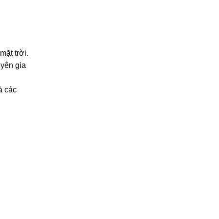
ặt trời.
uyên gia
à các