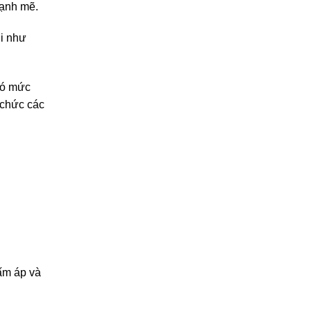
mạnh mẽ.
ới như
có mức
 chức các
 ấm áp và