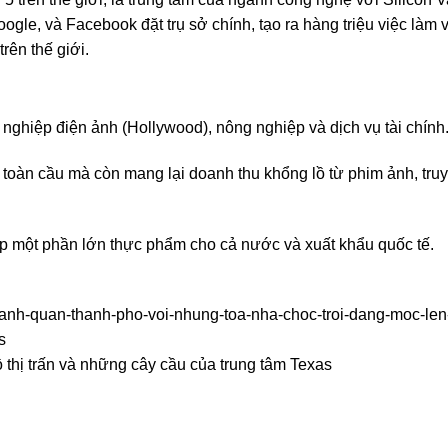
gle, và Facebook đặt trụ sở chính, tạo ra hàng triệu việc làm 
rên thế giới.
 nghiệp điện ảnh (Hollywood), nông nghiệp và dịch vụ tài chính
í toàn cầu mà còn mang lại doanh thu khổng lồ từ phim ảnh, tru
cấp một phần lớn thực phẩm cho cả nước và xuất khẩu quốc tế.
canh-quan-thanh-pho-voi-nhung-toa-nha-choc-troi-dang-moc-len
s
ồ thị trấn và những cây cầu của trung tâm Texas