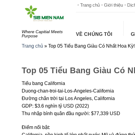
Skip
Trang chủ
Giới thiệu
Dịc
to
content
Where Capitial Meets
VỀ CHÚNG TÔI
G
Purpose
Trang chủ
»
Top 05 Tiểu Bang Giàu Có Nhất Hoa Kỳ!
Top 05 Tiểu Bang Giàu Có N
Tiểu bang California
Duong-chan-troi-tai-Los-Angeles-California
Đường chân trời tại Los Angeles, California
GDP: $3.6 nghìn tỷ USD (2022)
Thu nhập bình quân đầu người: $77,339 USD
Điểm nổi bật:
California, nền kinh tế lớn nhất nước Mỹ và đứng thứ 