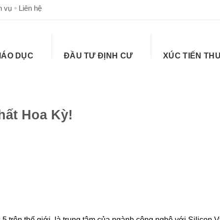
h vụ
Liên hệ
IÁO DỤC
ĐẦU TƯ ĐỊNH CƯ
XÚC TIẾN TH
hất Hoa Kỳ!
5 trên thế giới, là trung tâm của ngành công nghệ với Silicon V