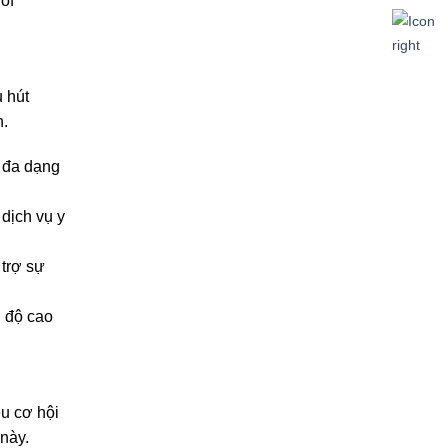
of
u hút
n.
ế đa dạng
 dịch vụ y
 trợ sự
h độ cao
u cơ hội
này.