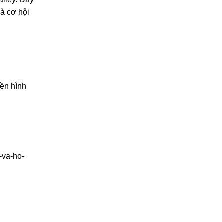
và cơ hội
.
yền hình
-va-ho-