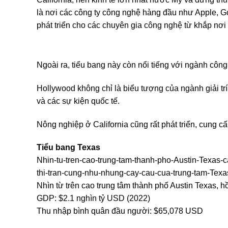
là nơi các công ty công nghệ hàng đầu như Apple, Goo
phát triển cho các chuyên gia công nghệ từ khắp nơi t
Ngoài ra, tiểu bang này còn nổi tiếng với ngành công
Hollywood không chỉ là biểu tượng của ngành giải tr
và các sự kiện quốc tế.
Nông nghiệp ở California cũng rất phát triển, cung 
Tiểu bang Texas
Nhin-tu-tren-cao-trung-tam-thanh-pho-Austin-Texas-
thi-tran-cung-nhu-nhung-cay-cau-cua-trung-tam-Texa
Nhìn từ trên cao trung tâm thành phố Austin Texas, h
GDP: $2.1 nghìn tỷ USD (2022)
Thu nhập bình quân đầu người: $65,078 USD