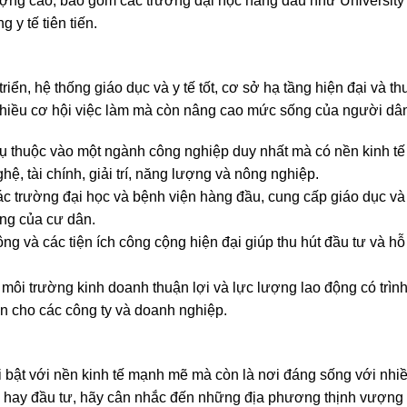
ượng cao, bao gồm các trường đại học hàng đầu như University 
 y tế tiên tiến.
iển, hệ thống giáo dục và y tế tốt, cơ sở hạ tầng hiện đại và th
 nhiều cơ hội việc làm mà còn nâng cao mức sống của người dâ
hụ thuộc vào một ngành công nghiệp duy nhất mà có nền kinh t
, tài chính, giải trí, năng lượng và nông nghiệp.
các trường đại học và bệnh viện hàng đầu, cung cấp giáo dục và
ống của cư dân.
ng và các tiện ích công cộng hiện đại giúp thu hút đầu tư và hỗ
 môi trường kinh doanh thuận lợi và lực lượng lao động có trìn
n cho các công ty và doanh nghiệp.
 bật với nền kinh tế mạnh mẽ mà còn là nơi đáng sống với nhiề
cư hay đầu tư, hãy cân nhắc đến những địa phương thịnh vượng 