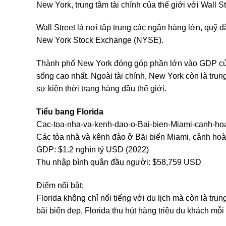
New York, trung tâm tài chính của thế giới với Wall S
Wall Street là nơi tập trung các ngân hàng lớn, quỹ 
New York Stock Exchange (NYSE).
Thành phố New York đóng góp phần lớn vào GDP của
sống cao nhất. Ngoài tài chính, New York còn là trun
sự kiện thời trang hàng đầu thế giới.
Tiểu bang Florida
Cac-toa-nha-va-kenh-dao-o-Bai-bien-Miami-canh-ho
Các tòa nhà và kênh đào ở Bãi biển Miami, cảnh ho
GDP: $1.2 nghìn tỷ USD (2022)
Thu nhập bình quân đầu người: $58,759 USD
Điểm nổi bật:
Florida không chỉ nổi tiếng với du lịch mà còn là tru
bãi biển đẹp, Florida thu hút hàng triệu du khách mỗ