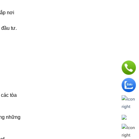
hắp nơi
 đầu tư.
 các tòa
rong những